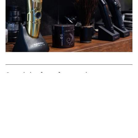
Servicio de peluquería a
domicilio para eventos en
Cambados
En
Conchy Vázquez
contamos con un
servicio de
peluquería a domicilio para eventos
en el que nos
desplazamos hasta donde nos indiques para realizar
nuestros servicios de peluquería y estética en ese día