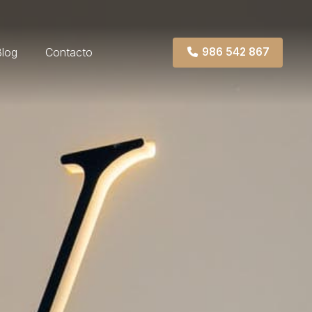
Blog
Contacto
986 542 867