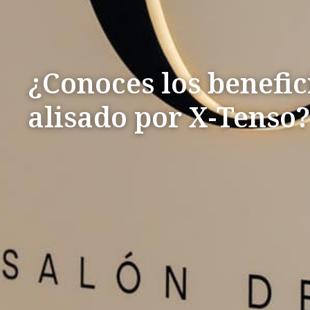
¿Conoces los benefic
alisado por X-Tenso?