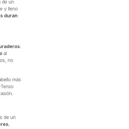
 de un
e y lleno
os duran
duraderos
.
lo
al
dos, no
abello más
-Tenso
casión.
as de un
eres.