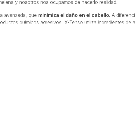
elena y nosotros nos ocupamos de hacerlo realidad.
ula avanzada, que
minimiza el daño en el cabello.
A diferenc
ductos químicos agresivos, X-Tenso utiliza ingredientes de a
iento.
u larga duración
: hasta seis meses. No obstante, tal y com
Vázquez, para que los resultados sean tan duraderos es nece
cambio, te olvidas de retoques frecuentes y disfrutas de la 
os y beneficios del alisado por X-Tenso? ¡Entonces
te esper
s unos resultados espectaculares y toda la atención y dispon
 mejor atención.
a que te orientemos en tus cambios estéticos,
además de 
Lo más importante para nosotros es tu satisfacción
y tra
do, en este caso, con un alisado por X-Tenso.