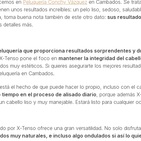
ecemos en
Peluquería Conchy Vázquez
en Cambados. Se trata
nen unos resultados increíbles: un pelo liso, sedoso, saludabl
na, toma buena nota también de este otro dato:
sus resultad
 detalles más.
eluquería que proporciona resultados sorprendentes y 
, X-Tenso pone el foco en
mantener la integridad del cabel
dos muy estéticos. Si quieres asegurarte los mejores resulta
peluquería en Cambados.
o está el hecho de que puede hacer lo propio, incluso con el c
 tiempo en el proceso de alisado diario
, porque además X
n cabello liso y muy manejable. Estará listo para cualquier o
do por X-Tenso ofrece una gran versatilidad. No solo disfrut
dos muy naturales, e incluso algo ondulados si así lo qui