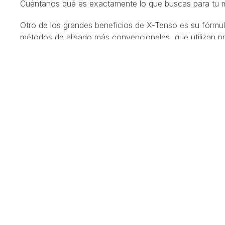
Cuéntanos qué es exactamente lo que buscas para tu m
Otro de los grandes beneficios de X-Tenso es su fórm
métodos de alisado más convencionales, que utilizan pro
que cuidan y protegen el cabello durante todo el tratam
6 meses de alisado
El alisado por X-Tenso también es
muy conocido por s
contaremos si vienes a visitarnos a Peluquería Conchy 
aplicar los consejos de cuidado que te daremos
. A 
de un cabello liso durante muchas semanas.
¿Te interesa comprobar en primera persona los resultad
nuestro salón de peluquería en Cambados! Te aseguramo
de
un equipo de profesionales volcados en darte la
Toma buena nota de nuestros datos de contacto y
dej
máximo partido a los mejores productos de peluquería.
mano a mano para estar seguros de que lo hemos logra