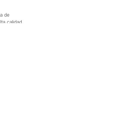
ia de
lta calidad
o te
sario
comodidad
amos
en
ibilidad
sacar el
bajaremos