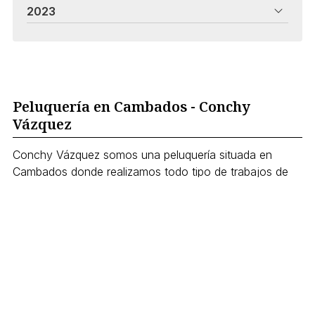
2023
Peluquería en Cambados - Conchy
Vázquez
Conchy Vázquez somos una peluquería situada en
Cambados donde realizamos todo tipo de trabajos de
peluquería de una manera profesional, consiguiendo
unos resultados excelentes. Somos especialistas en
extensiones de pelo natural y somos centro
recomendado por la firma Hairdreams.
Servicios